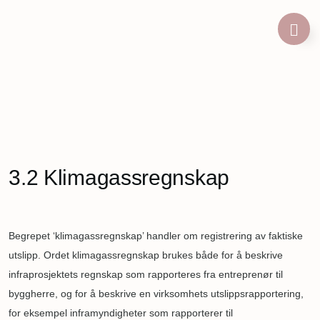
Hopp
til
hovedinnhold
Navigasjonssti
3.2 Klimagassregnskap
Begrepet ‘klimagassregnskap’ handler om registrering av faktiske
utslipp. Ordet klimagassregnskap brukes både for å beskrive
infraprosjektets regnskap som rapporteres fra entreprenør til
byggherre, og for å beskrive en virksomhets utslippsrapportering,
for eksempel inframyndigheter som rapporterer til