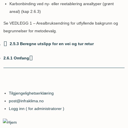
Karbonbinding ved ny- eller reetablering arealtyper (grønt
areal) (kap 2.6.3)
Se VEDLEGG 1 – Arealbruksendring for utfyllende bakgrunn og
begrunnelser for metodevalg.
2.5.3 Beregne utslipp for en vei og tur retur
Boktraverseringslenker
2.6.1 Omfang
for
2.6
Arealbruksendringer
Tilgjengelighetserklæring
Logon
post@infraklima.no
link
Logg inn ( for administratorer )