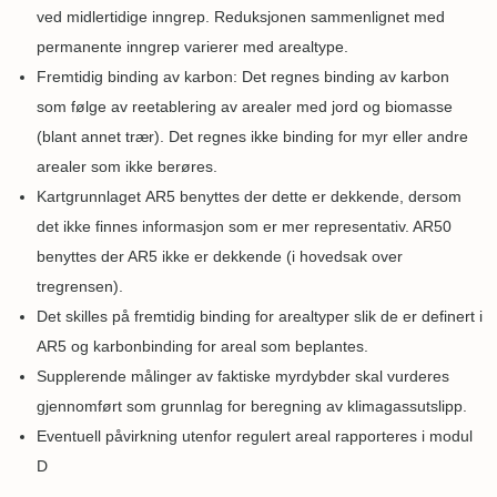
ved midlertidige inngrep. Reduksjonen sammenlignet med
permanente inngrep varierer med arealtype.
Fremtidig binding av karbon: Det regnes binding av karbon
som følge av reetablering av arealer med jord og biomasse
(blant annet trær). Det regnes ikke binding for myr eller andre
arealer som ikke berøres.
Kartgrunnlaget AR5 benyttes der dette er dekkende, dersom
det ikke finnes informasjon som er mer representativ. AR50
benyttes der AR5 ikke er dekkende (i hovedsak over
tregrensen).
Det skilles på fremtidig binding for arealtyper slik de er definert i
AR5 og karbonbinding for areal som beplantes.
Supplerende målinger av faktiske myrdybder skal vurderes
gjennomført som grunnlag for beregning av klimagassutslipp.
Eventuell påvirkning utenfor regulert areal rapporteres i modul
D