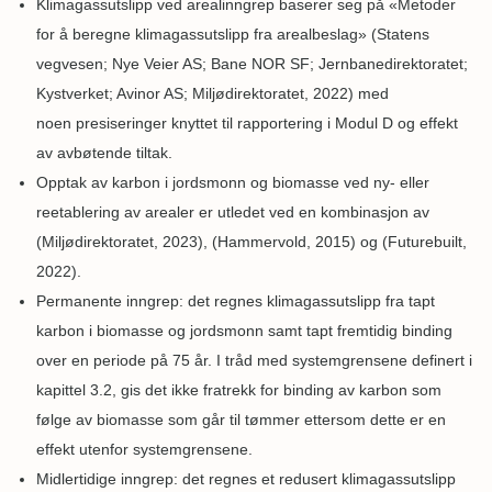
Klimagassutslipp ved arealinngrep baserer seg på «Metoder
for å beregne klimagassutslipp fra arealbeslag» (Statens
vegvesen; Nye Veier AS; Bane NOR SF; Jernbanedirektoratet;
Kystverket; Avinor AS; Miljødirektoratet, 2022) med
noen presiseringer knyttet til rapportering i Modul D og effekt
av avbøtende tiltak.
Opptak av karbon i jordsmonn og biomasse ved ny- eller
reetablering av arealer er utledet ved en kombinasjon av
(Miljødirektoratet, 2023), (Hammervold, 2015) og (Futurebuilt,
2022).
Permanente inngrep: det regnes klimagassutslipp fra tapt
karbon i biomasse og jordsmonn samt tapt fremtidig binding
over en periode på 75 år. I tråd med systemgrensene definert i
kapittel 3.2, gis det ikke fratrekk for binding av karbon som
følge av biomasse som går til tømmer ettersom dette er en
effekt utenfor systemgrensene.
Midlertidige inngrep: det regnes et redusert klimagassutslipp